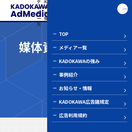
デ
KAD
事
お知
KADO
告
い
ィ
OKA
例
ら
KAWA
利
ア
WAの
紹
せ・
広告諸
用
合
一
強み
介
情報
規定
規
わ
覧
約
せ
TOP
媒体資料ダウンロ
メディア一覧
ード
KADOKAWAの強み
Co
事例紹介
媒体資料
お知らせ・情報
キャラぱふぇ
KADOKAWA広告諸規定
広告利用規約