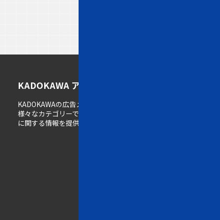
ト
メ
K
KADOKAWA アドメディアガイド
ッ
デ
A
KADOKAWAの広告メディア情報サイト。
プ
ィ
D
様々なカテゴリーで展開するメディアの広告掲載
ペ
ア
O
に関する情報を提供しています。
ー
一
K
ジ
覧
A
W
w
A
e
の
b
強
一
み
覧
雑
誌
K