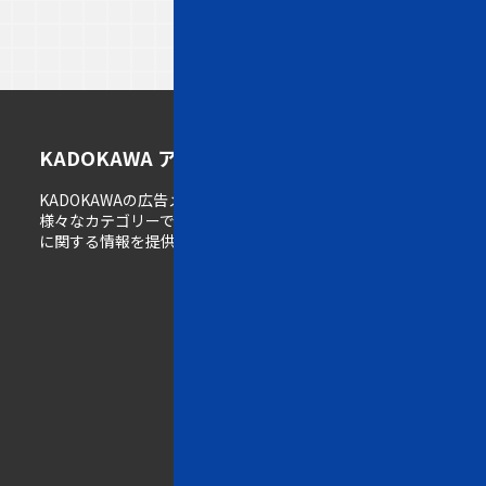
ト
メ
K
KADOKAWA アドメディアガイド
ッ
デ
A
KADOKAWAの広告メディア情報サイト。
プ
ィ
D
様々なカテゴリーで展開するメディアの広告掲載
ペ
ア
O
に関する情報を提供しています。
ー
一
K
ジ
覧
A
W
w
A
e
の
b
強
一
み
覧
雑
誌
K
一
A
覧