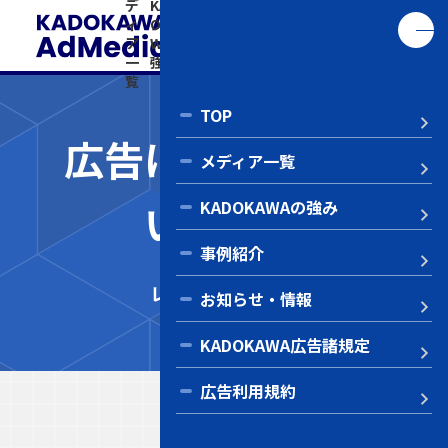
デ
KAD
事
お知
KADO
告
い
ィ
OKA
例
ら
KAWA
利
ア
WAの
紹
せ・
広告諸
用
合
一
強み
介
情報
規定
規
わ
覧
約
せ
TOP
広告に関するお問
メディア一覧
い合わせ
KADOKAWAの強み
Co
事例紹介
レタスクラブWEB
お知らせ・情報
KADOKAWA広告諸規定
広告利用規約