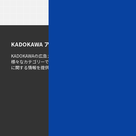
ト
メ
K
KADOKAWA アドメディアガイド
ッ
デ
A
KADOKAWAの広告メディア情報サイト。
プ
ィ
D
様々なカテゴリーで展開するメディアの広告掲載
ペ
ア
O
に関する情報を提供しています。
ー
一
K
ジ
覧
A
W
w
A
e
の
b
強
一
み
覧
雑
誌
K
一
A
覧