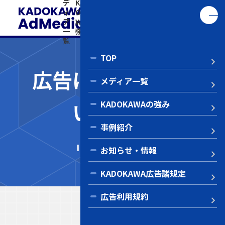
デ
KAD
事
お知
KADO
告
い
ィ
OKA
例
ら
KAWA
利
ア
WAの
紹
せ・
広告諸
用
合
一
強み
介
情報
規定
規
わ
覧
約
せ
TOP
広告に関するお問
メディア一覧
い合わせ
KADOKAWAの強み
Co
事例紹介
IPコラボメニュー
お知らせ・情報
KADOKAWA広告諸規定
広告利用規約