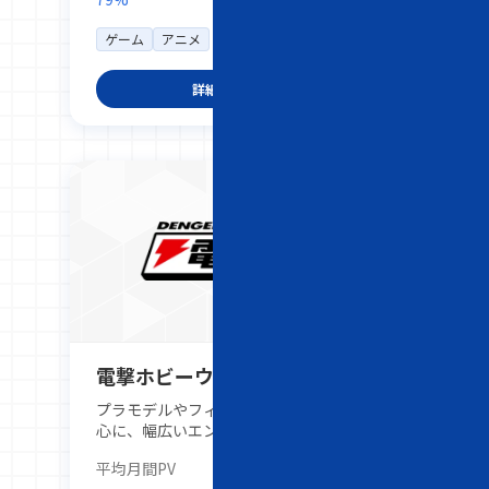
る注目タイトルのレビュー、攻略記事、
開発者や出演者へのインタビュー、イベ
ゲーム
アニメ
ントや発表会のレポート、独自の人気投
票企画、電撃オンラインchでの動画・
生放送配信など、さまざまなコンテンツ
詳細を見る
を通じて「そのタイトルが持つ魅力を深
く掘り下げて伝える」ことを得意とした
メディアです。20代後半～ 30代前半を
中心とした多くのエンターテインメント
ファンに支持されています。
電撃ホビーウェブ
プラモデルやフィギュアなどホビーを中
心に、幅広いエンターテインメント情報
を届ける情報サイトです。20代～30代
平均月間PV
15,000,000PV
をメインターゲットに、毎日更新される