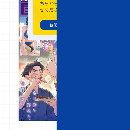
ちらからお気軽にお問い合わ
つ
せください。
ば
と
お問い合わせフォーム
！
」
な
ど
の
オ
リ
ジ
ナ
ル
コ
ミ
ッ
ク
を