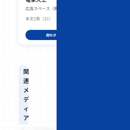
広告スペース（表2～4、本文1頁）
本文1頁（1C）
300,000円～
資料ダウンロード
関
連
メ
デ
ィ
ア