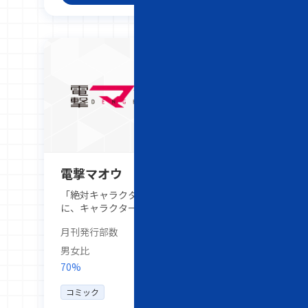
もらえる月刊誌です。
電撃マオウ
「絶対キャラクター主義」をコンセプト
に、キャラクター性を重視した作品作り
を展開。王道ラブコメや異世界ファンタ
月刊発行部数
25,000部
ジー、ゲームのコミカライズ、ガンアク
ション、旅、バイク、罠猟など、多彩な
男女比
ジャンルを連載し、幅広い読者層に支持
70%
30%
されています。多様な作品ラインナップ
で、年齢や趣味嗜好に関係なく、さまざ
コミック
まな読者に魅力的なストーリーとキャラ