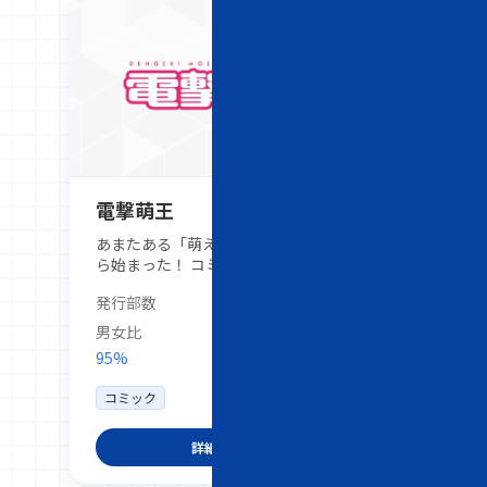
電撃萌王
あまたある「萌え」カルチャーはココか
ら始まった！ コミック電撃大王スタッ
フが「萌え」を徹底追及する本誌は、コ
発行部数
50,000部
ミックに加え、豪華作家陣による描き下
ろしイラストも毎号多数掲載。美少女イ
男女比
ラストファンの嗜好をばっちり押さえた
95%
5%
読み応え満点のグラビアマガジン。関連
グッズやDVD等の購買意欲の高い読者が
コミック
多いので、販促PR効果の非常に高いメ
ディアです。
詳細を見る