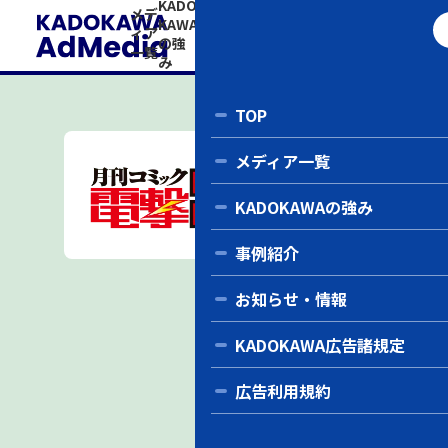
KADO
事
お知
KADOK
メデ
広告
い
KAWA
例
ら
AWA広
ィア
利用
の強
紹
せ・
告諸規
合
一覧
規約
み
介
情報
定
わ
せ
TOP
コ
ミ
メディア一覧
ッ
ク
KADOKAWAの強み
電
事例紹介
お知らせ・情報
撃
KADOKAWA広告諸規定
大
広告利用規約
王