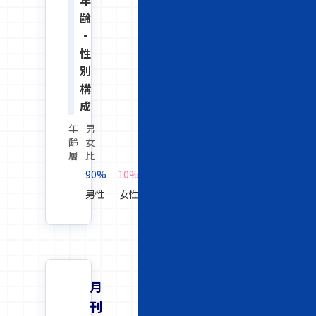
年
齢
・
性
別
構
成
年
男
齢
女
層
比
90%
10%
男性
女性
月
刊