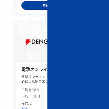
クター体験を提供する雑誌です。
詳細を見る
電撃オンライン
電撃オンラインは、ゲーム・アニメを中
心にした総合エンターテインメント情報
サイトです。家庭用ゲームをはじめ、
平均月間PV
10,000,000PV
PCやスマートフォンのゲーム、アニ
メ、ガジェット、VTuberなど幅広いジ
平均月間UU
5,000,000UU
ャンルをカバー。各ジャンルの最新ニュ
男女比
ースのみならず、これからリリースされ
79%
21%