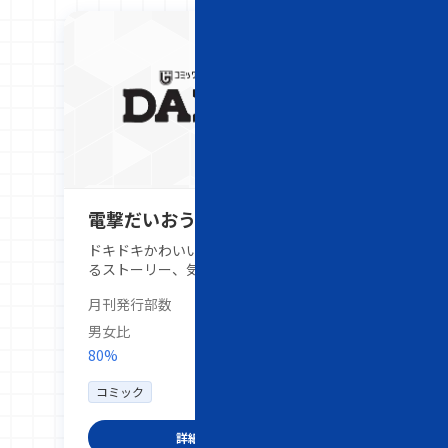
電撃だいおうじ
ドキドキかわいい日常に、ワクワク心踊
るストーリー、気軽に読めるライトコミ
ック誌で、ラブコメディや日常系作品を
月刊発行部数
20,000部
中心にオリジナル漫画を多数掲載してい
ます。定期連載では恋愛や友情、日常の
男女比
ちょっとしたエピソードを展開し、コミ
80%
20%
ックス化も進行中です。紙面の特集やキ
ャラクター紹介を通じて、読者に向けて
コミック
オリジナルラブコメや日常系漫画の魅力
を届け、日常の楽しみや新しい漫画体験
詳細を見る
を提供しています。幅広い層に楽しんで