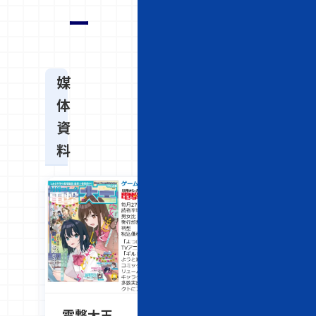
ー
媒
体
資
料
電撃大王