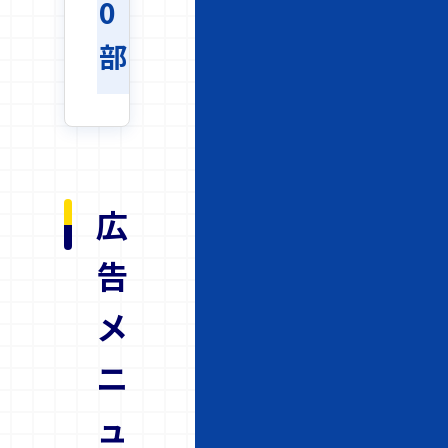
0
部
広
告
メ
ニ
ュ