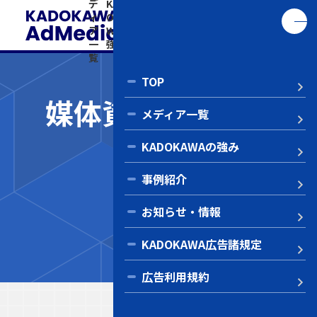
デ
KAD
事
お知
KADO
告
い
ィ
OKA
例
ら
KAWA
利
ア
WAの
紹
せ・
広告諸
用
合
一
強み
介
情報
規定
規
わ
覧
約
せ
TOP
媒体資料ダウンロ
メディア一覧
ード
KADOKAWAの強み
Co
事例紹介
企画メニュー
お知らせ・情報
ヨメルバ
KADOKAWA広告諸規定
広告利用規約