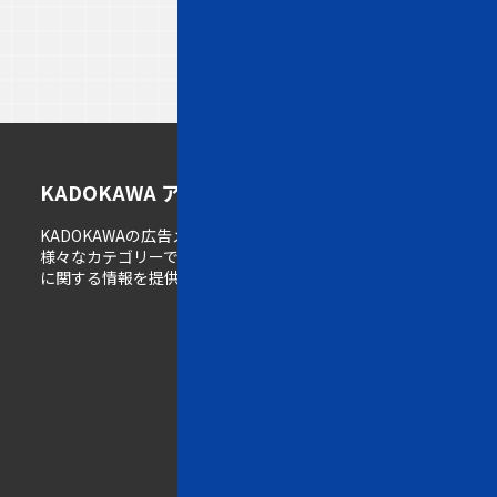
ト
メ
K
KADOKAWA アドメディアガイド
ッ
デ
A
KADOKAWAの広告メディア情報サイト。
プ
ィ
D
様々なカテゴリーで展開するメディアの広告掲載
ペ
ア
O
に関する情報を提供しています。
ー
一
K
ジ
覧
A
W
w
A
e
の
b
強
一
み
覧
雑
誌
K