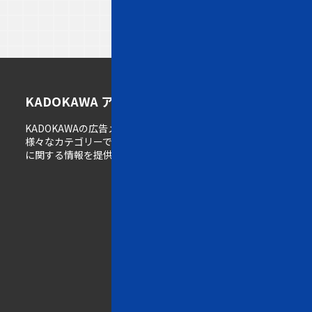
ト
メ
K
KADOKAWA アドメディアガイド
ッ
デ
A
KADOKAWAの広告メディア情報サイト。
プ
ィ
D
様々なカテゴリーで展開するメディアの広告掲載
ペ
ア
O
に関する情報を提供しています。
ー
一
K
ジ
覧
A
W
w
A
e
の
b
強
一
み
覧
雑
誌
K
一
A
覧