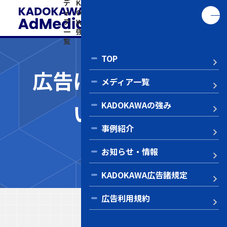
デ
KAD
事
お知
KADO
告
い
ィ
OKA
例
ら
KAWA
利
ア
WAの
紹
せ・
広告諸
用
合
一
強み
介
情報
規定
規
わ
覧
約
せ
TOP
広告に関するお問
メディア一覧
い合わせ
KADOKAWAの強み
Co
事例紹介
短歌
お知らせ・情報
KADOKAWA広告諸規定
広告利用規約