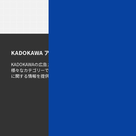
ト
メ
K
KADOKAWA アドメディアガイド
ッ
デ
A
KADOKAWAの広告メディア情報サイト。
プ
ィ
D
様々なカテゴリーで展開するメディアの広告掲載
ペ
ア
O
に関する情報を提供しています。
ー
一
K
ジ
覧
A
W
w
A
e
の
b
強
一
み
覧
雑
誌
K