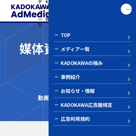
デ
KAD
事
お知
KADO
告
い
ィ
OKA
例
ら
KAWA
利
ア
WAの
紹
せ・
広告諸
用
合
一
強み
介
情報
規定
規
わ
覧
約
せ
TOP
媒体資料ダウンロ
メディア一覧
ード
KADOKAWAの強み
Co
事例紹介
純広告メニュー
お知らせ・情報
動画広告セールスシート
KADOKAWA広告諸規定
広告利用規約