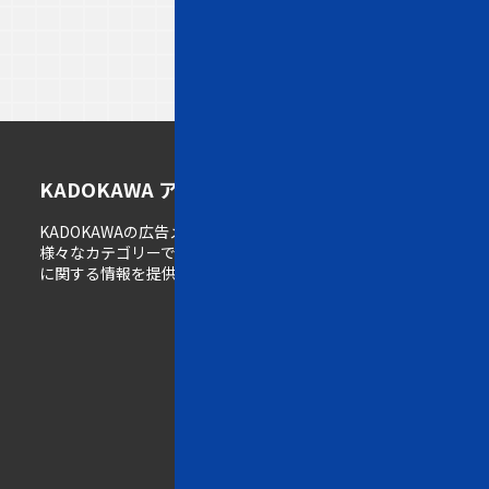
ト
メ
K
KADOKAWA アドメディアガイド
ッ
デ
A
KADOKAWAの広告メディア情報サイト。
プ
ィ
D
様々なカテゴリーで展開するメディアの広告掲載
ペ
ア
O
に関する情報を提供しています。
ー
一
K
ジ
覧
A
W
w
A
e
の
b
強
一
み
覧
雑
誌
K