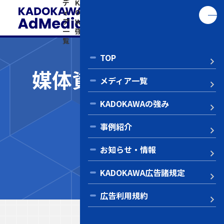
デ
KAD
事
お知
KADO
告
い
ィ
OKA
例
ら
KAWA
利
ア
WAの
紹
せ・
広告諸
用
合
一
強み
介
情報
規定
規
わ
覧
約
せ
TOP
媒体資料ダウンロ
メディア一覧
ード
KADOKAWAの強み
Co
事例紹介
媒体資料
お知らせ・情報
少年エース
KADOKAWA広告諸規定
広告利用規約